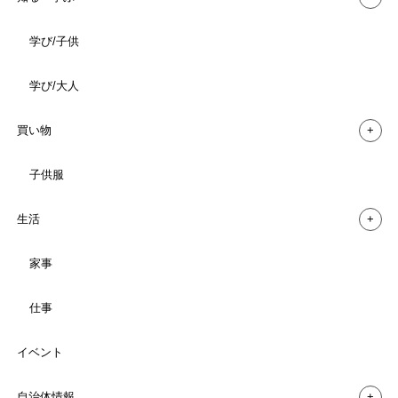
学び/子供
ブログ
未分類
学び/大人
買い物
未分類
食べる
全ての記事
子供服
生活
家事
仕事
子どもと一緒でも10分以内で完
パパママ座談会「スマホ・ゲー
イベント
成！材料オール100...
ム、どう付き合う？」「...
自治体情報