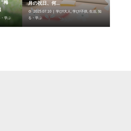
“梅
月の祝日、何...
口
2025.07.10
学び/大人
,
学び/子供
,
生活
,
知
る・学ぶ
る・学ぶ