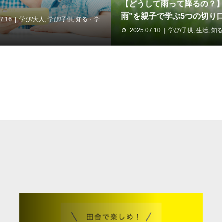
【どうして雨って降るの？】
。
雨”を親子で学ぶ5つの切り
7.16
学び/大人
,
学び/子供
,
知る・学
2025.07.10
学び/子供
,
生活
,
知