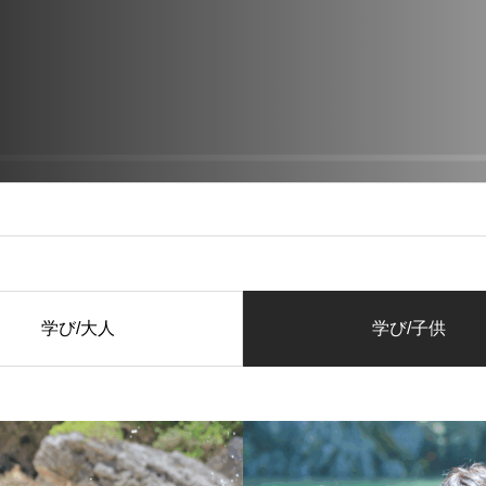
学び/大人
学び/子供