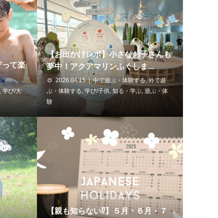
【お出かけレポ】小さなお子さんも
守って楽
夢中！アクアマリンふくしま...
2026.04.15
中で遊ぶ・体験する
,
外で遊
,
学び/大
ぶ・体験する
,
学び/子供
,
知る・学ぶ
,
遊ぶ・体
験
【親も知らない⁉】５月・６月・７