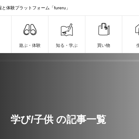
体験プラットフォーム「fureru」
遊ぶ・体験
知る・学ぶ
買い物
学び/子供 の記事一覧