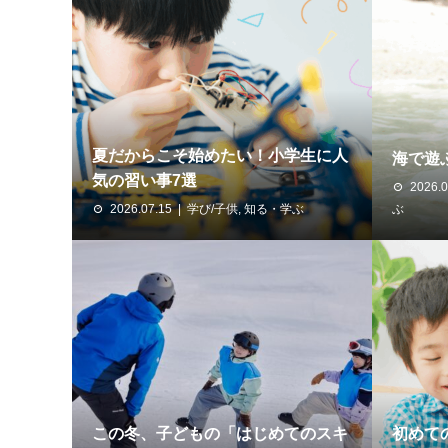
夏だからこそ始めたい！小学生に人
海で遊
気の習い事7選
2026.0
2026.07.15
学び/子供
,
知る・学ぶ
ぶ
この冬、子どもの「はじめてのスキ
初めて