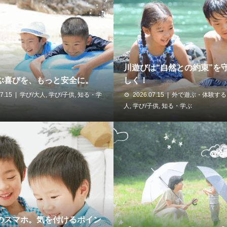
川遊びは“自然との約束”を
ぶ喜びを、もっと安全に。
しく！
7.15
学び/大人
,
学び/子供
,
知る・学
2026.07.15
外で遊ぶ・体験する
人
,
学び/子供
,
知る・学ぶ
のスマホ。気を付けるポイン