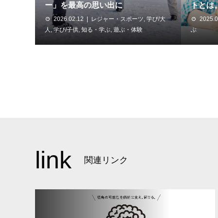
ー」を最高の思い出に
トとは
2026.02.12
レジャー・スポーツ
,
学び/大
2025.0
人
,
学び/子供
,
知る・学ぶ
,
遊ぶ・体験
ぶ
link
関連リンク