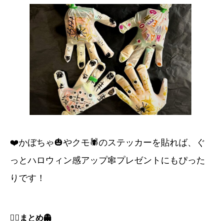
❤️かぼちゃ🎃やクモ🕷️のステッカーを貼れば、ぐ
っとハロウィン感アップ🕸️プレゼントにもぴった
りです！
🧛‍♀️まとめ👻