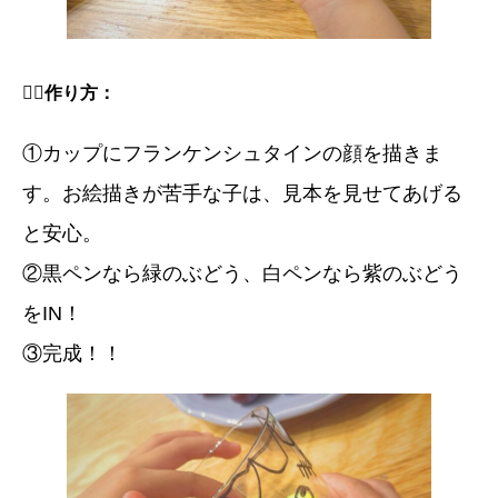
🧛‍♀️
作り方：
①カップにフランケンシュタインの顔を描きま
す。お絵描きが苦手な子は、見本を見せてあげる
と安心。
②黒ペンなら緑のぶどう、白ペンなら紫のぶどう
をIN！
③完成！！