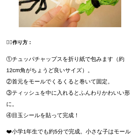
🧛‍♀️
作り方：
①チュッパチャップスを折り紙で包みます（約
12cm角がちょうど良いサイズ）。
②首元をモールでくるくると巻いて固定。
③ティッシュを中に入れるとふんわりかわいい形
に。
④目玉シールを貼って完成！
❤️小学1年生でも約5分で完成。小さな子はモール