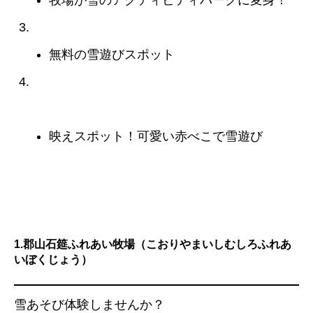
【福島市】あづま総合運動公園
無料の雪遊びスポット
【磐梯山】でっこら赤べこ雪広場（磐梯山温泉
ホテル）
映えスポット！可愛い赤べこで雪遊び
1.郡山石筵ふれあい牧場（こおりやまいしむしろふれあ
いぼくじょう）
雪あそび体験しませんか？