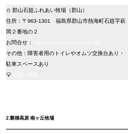
⛄ 郡山石筵ふれあい牧場（郡山）
住所：〒963-1301 福島県郡山市熱海町石筵字萩
岡２番地の２
お問合せ：
https://www.fureai-bokujo.jp/
その他：障害者用のトイレやオムツ交換台あり・
駐車スペースあり
💡
雪遊び体験
2.磐梯高原 南ヶ丘牧場