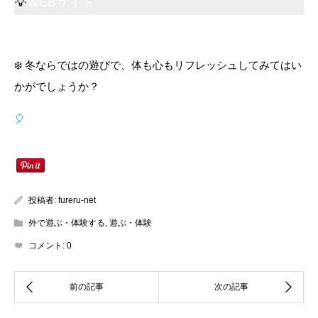
💡
WEBサイト
❄️ 冬ならではの遊びで、体も心もリフレッシュしてみてはい
かがでしょうか？
🎈
冬遊びスポット《屋内遊び編》はこちら！
投稿者:
fureru-net
外で遊ぶ・体験する
,
遊ぶ・体験
コメント:
0