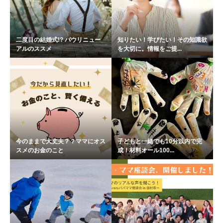
二度目の結婚式!? バウリニュー
知りたい！学びたい！その知識欲
アルのススメ
を大切に。情報をご提...
今のままで大丈夫？？ママにオス
子どもと一緒でも10分以内で完
スメのお金のこと
成！材料オール100...