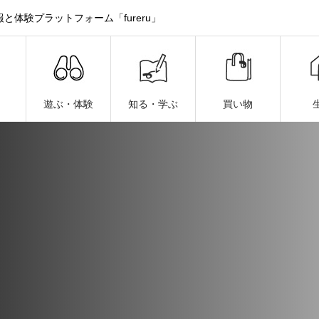
体験プラットフォーム「fureru」
遊ぶ・体験
知る・学ぶ
買い物