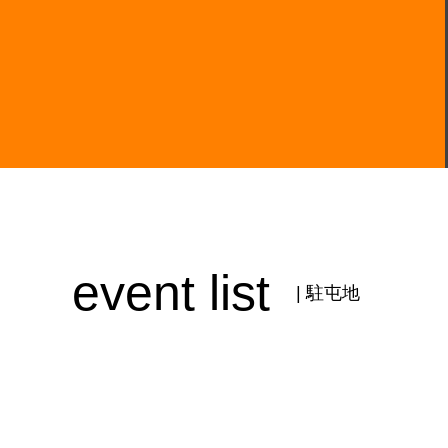
event list
| 駐屯地