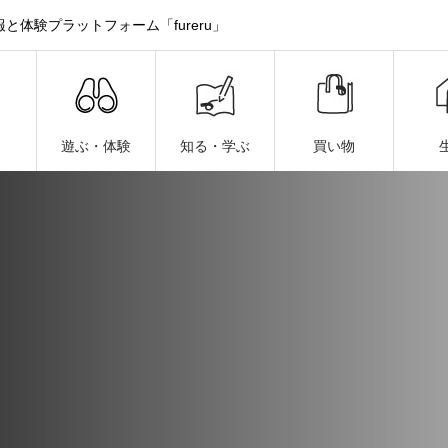
体験プラットフォーム「fureru」
遊ぶ・体験
知る・学ぶ
買い物