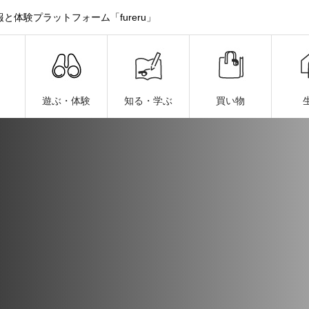
体験プラットフォーム「fureru」
遊ぶ・体験
知る・学ぶ
買い物