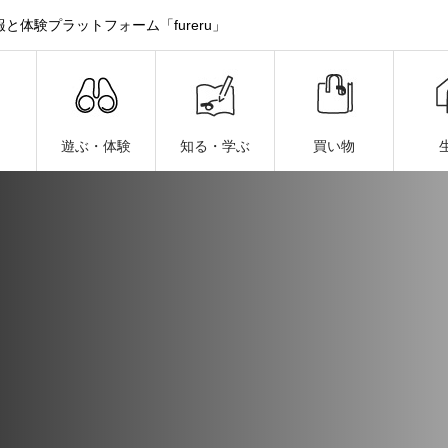
体験プラットフォーム「fureru」
遊ぶ・体験
知る・学ぶ
買い物