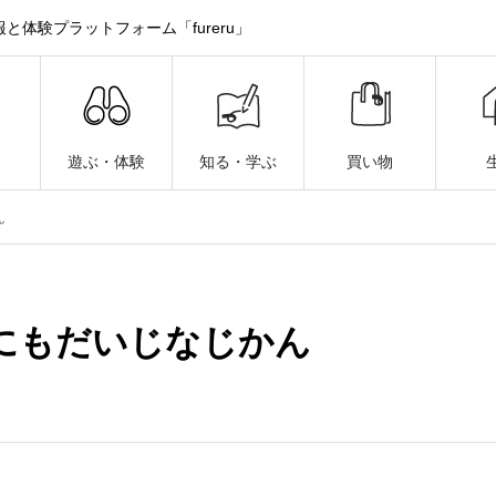
体験プラットフォーム「fureru」
遊ぶ・体験
知る・学ぶ
買い物
ん
にもだいじなじかん