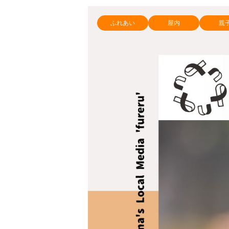
ふれあい
屋内
親