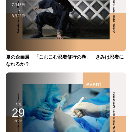
7月18日
〜
8月23日
夏の企画展 「こむこむ忍者修行の巻」 きみは忍者に
なれるか？
8月
29
2026