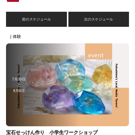
前のスケジュール
次のスケジュール
| 体験
7月30日
と
8月6日
宝石せっけん作り 小学生ワークショップ